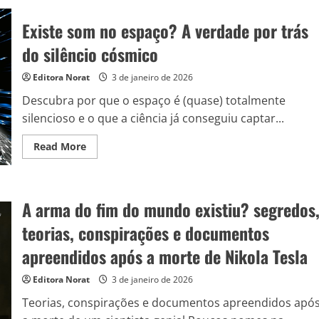
silêncio:
Por
Existe som no espaço? A verdade por trás
que
alguns
do silêncio cósmico
lugares
“quietos
demais”
Editora Norat
3 de janeiro de 2026
enlouquecem
as
pessoas?
Descubra por que o espaço é (quase) totalmente
silencioso e o que a ciência já conseguiu captar...
Read
Read More
more
about
Existe
som
no
A arma do fim do mundo existiu? segredos
espaço?
A
verdade
teorias, conspirações e documentos
por
trás
apreendidos após a morte de Nikola Tesla
do
silêncio
cósmico
Editora Norat
3 de janeiro de 2026
Teorias, conspirações e documentos apreendidos apó