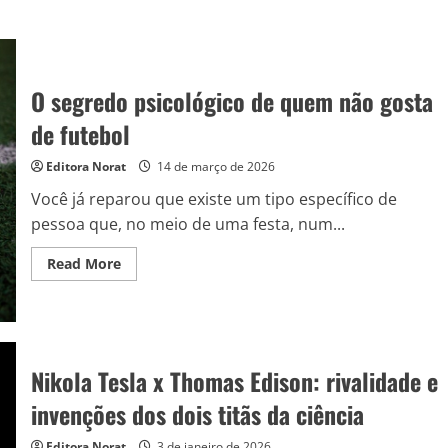
O segredo psicológico de quem não gosta
de futebol
Editora Norat
14 de março de 2026
Você já reparou que existe um tipo específico de
pessoa que, no meio de uma festa, num...
Read
Read More
more
about
O
segredo
psicológico
de
quem
Nikola Tesla x Thomas Edison: rivalidade e
não
gosta
de
invenções dos dois titãs da ciência
futebol
Editora Norat
3 de janeiro de 2026