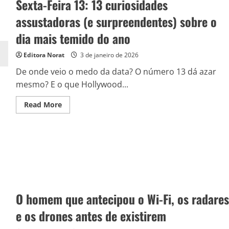
Sexta-Feira 13: 13 curiosidades
cabeça
para
assustadoras (e surpreendentes) sobre o
baixo
(e
nem
dia mais temido do ano
percebe)!
Editora Norat
3 de janeiro de 2026
De onde veio o medo da data? O número 13 dá azar
mesmo? E o que Hollywood...
Read
Read More
more
about
Sexta-
Feira
13:
13
curiosidades
assustadoras
(e
surpreendentes)
sobre
o
O homem que antecipou o Wi-Fi, os radares
dia
mais
temido
e os drones antes de existirem
do
ano