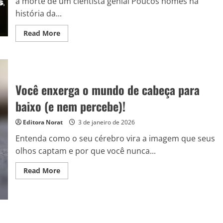
a morte de um cientista genial Poucos nomes na
história da...
Read
Read More
more
about
A
arma
do
fim
do
Você enxerga o mundo de cabeça para
mundo
existiu?
baixo (e nem percebe)!
segredos,
teorias,
conspirações
Editora Norat
3 de janeiro de 2026
e
documentos
apreendidos
Entenda como o seu cérebro vira a imagem que seus
após
olhos captam e por que você nunca...
a
morte
de
Read
Read More
Nikola
more
Tesla
about
Você
enxerga
o
mundo
de