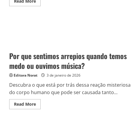
Read
Read More
more
about
As
invenções
de
Tesla
que
você
usa
todos
os
dias
Por que sentimos arrepios quando temos
(e
nem
sabe)
medo ou ouvimos música?
Editora Norat
3 de janeiro de 2026
Descubra o que está por trás dessa reação misteriosa
do corpo humano que pode ser causada tanto...
Read
Read More
more
about
Por
que
sentimos
arrepios
quando