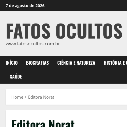
Skip
7 de agosto de 2026
to
content
FATOS OCULTOS
www.fatosocultos.com.br
INÍCIO
BIOGRAFIAS
CIÊNCIA E NATUREZA
HISTÓRIA E
SAÚDE
Home
Editora Norat
Editora Norat