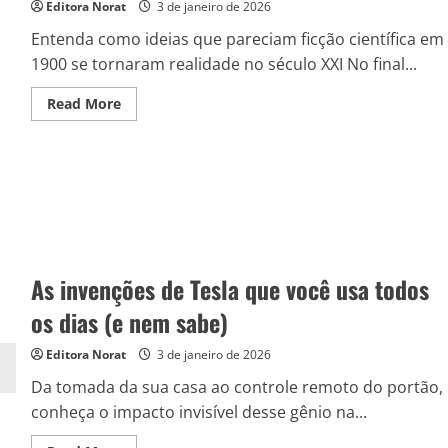
Editora Norat
3 de janeiro de 2026
Entenda como ideias que pareciam ficção científica em
1900 se tornaram realidade no século XXI No final...
Read
Read More
more
about
O
homem
que
antecipou
o
Wi-
Fi,
os
radares
e
As invenções de Tesla que você usa todos
os
drones
antes
os dias (e nem sabe)
de
existirem
Editora Norat
3 de janeiro de 2026
Da tomada da sua casa ao controle remoto do portão,
conheça o impacto invisível desse gênio na...