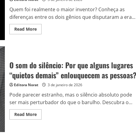
Quem foi realmente o maior inventor? Conheça as
diferenças entre os dois gênios que disputaram a era...
Read
Read More
more
about
Nikola
Tesla
x
Thomas
Edison:
O som do silêncio: Por que alguns lugares
rivalidade
e
invenções
“quietos demais” enlouquecem as pessoas
dos
dois
titãs
Editora Norat
3 de janeiro de 2026
da
ciência
Pode parecer estranho, mas o silêncio absoluto pode
ser mais perturbador do que o barulho. Descubra o...
Read
Read More
more
about
O
som
do