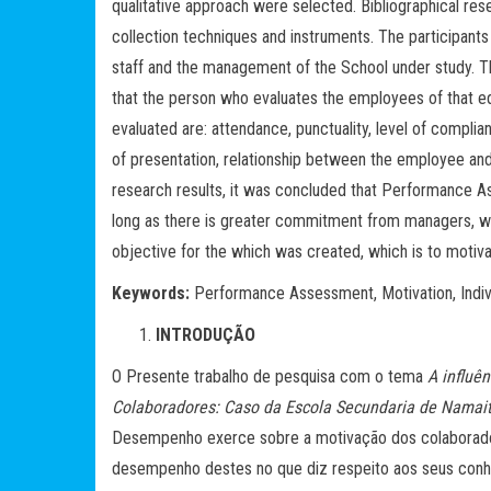
qualitative approach were selected. Bibliographical re
collection techniques and instruments. The participants
staff and the management of the School under study. Th
that the person who evaluates the employees of that edu
evaluated are: attendance, punctuality, level of complia
of presentation, relationship between the employee an
research results, it was concluded that Performance A
long as there is greater commitment from managers, who a
objective for the which was created, which is to motiv
Keywords:
Performance Assessment, Motivation, Indiv
INTRODUÇÃO
O Presente trabalho de pesquisa com o tema
A influê
Colaboradores: Caso da Escola Secundaria de Namai
Desempenho exerce sobre a motivação dos colaborador
desempenho destes no que diz respeito aos seus con