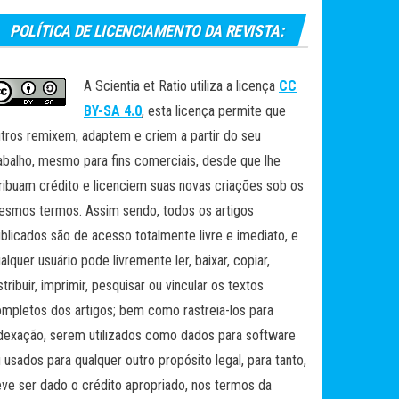
POLÍTICA DE LICENCIAMENTO DA REVISTA:
A Scientia et Ratio utiliza a licença
CC
BY-SA 4.0
, esta licença permite que
tros remixem, adaptem e criem a partir do seu
abalho, mesmo para fins comerciais, desde que lhe
ribuam crédito e licenciem suas novas criações sob os
smos termos. Assim sendo, todos os artigos
blicados são de acesso totalmente livre e imediato, e
alquer usuário pode livremente ler, baixar, copiar,
stribuir, imprimir, pesquisar ou vincular os textos
mpletos dos artigos; bem como rastreia-los para
dexação, serem utilizados como dados para software
 usados para qualquer outro propósito legal, para tanto,
ve ser dado o crédito apropriado, nos termos da