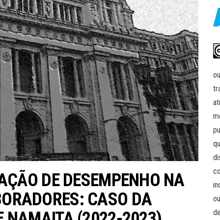
ou
tr
at
me
pu
qu
di
co
IAÇÃO DE DESEMPENHO NA
in
ORADORES: CASO DA
ou
de
 NAMAITA (2022-2023)