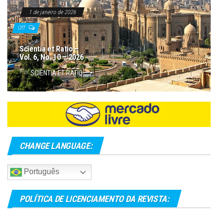
1 de janeiro de 2026
Off
Scientia et Ratio –
Vol. 6, No. 10 – 2026
Por
SCIENTIA ET RATIO
CHANGE LANGUAGE:
Português
POLÍTICA DE LICENCIAMENTO DA REVISTA: