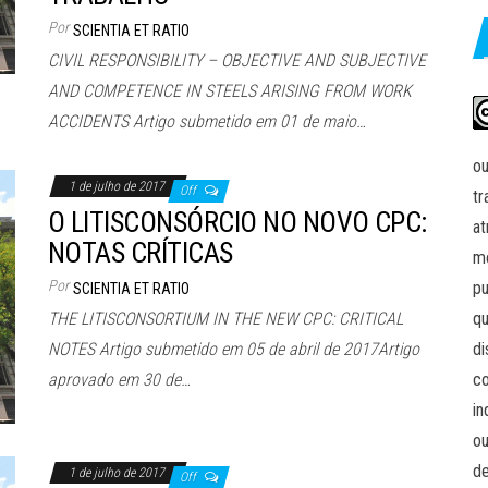
Por
SCIENTIA ET RATIO
CIVIL RESPONSIBILITY – OBJECTIVE AND SUBJECTIVE
AND COMPETENCE IN STEELS ARISING FROM WORK
ACCIDENTS Artigo submetido em 01 de maio…
ou
1 de julho de 2017
Off
tr
O LITISCONSÓRCIO NO NOVO CPC:
at
NOTAS CRÍTICAS
me
Por
pu
SCIENTIA ET RATIO
THE LITISCONSORTIUM IN THE NEW CPC: CRITICAL
qu
NOTES Artigo submetido em 05 de abril de 2017Artigo
di
aprovado em 30 de…
co
in
ou
de
1 de julho de 2017
Off