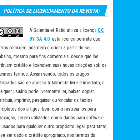
POLÍTICA DE LICENCIAMENTO DA REVISTA:
A Scientia et Ratio utiliza a licença
CC
BY-SA 4.0
, esta licença permite que
tros remixem, adaptem e criem a partir do seu
abalho, mesmo para fins comerciais, desde que lhe
ribuam crédito e licenciem suas novas criações sob os
smos termos. Assim sendo, todos os artigos
blicados são de acesso totalmente livre e imediato, e
alquer usuário pode livremente ler, baixar, copiar,
stribuir, imprimir, pesquisar ou vincular os textos
mpletos dos artigos; bem como rastreia-los para
dexação, serem utilizados como dados para software
 usados para qualquer outro propósito legal, para tanto,
ve ser dado o crédito apropriado, nos termos da