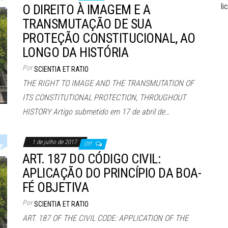
li
O DIREITO À IMAGEM E A
TRANSMUTAÇÃO DE SUA
PROTEÇÃO CONSTITUCIONAL, AO
LONGO DA HISTÓRIA
Por
SCIENTIA ET RATIO
THE RIGHT TO IMAGE AND THE TRANSMUTATION OF
ITS CONSTITUTIONAL PROTECTION, THROUGHOUT
HISTORY Artigo submetido em 17 de abril de…
1 de julho de 2017
Off
ART. 187 DO CÓDIGO CIVIL:
APLICAÇÃO DO PRINCÍPIO DA BOA-
FÉ OBJETIVA
Por
SCIENTIA ET RATIO
ART. 187 OF THE CIVIL CODE: APPLICATION OF THE