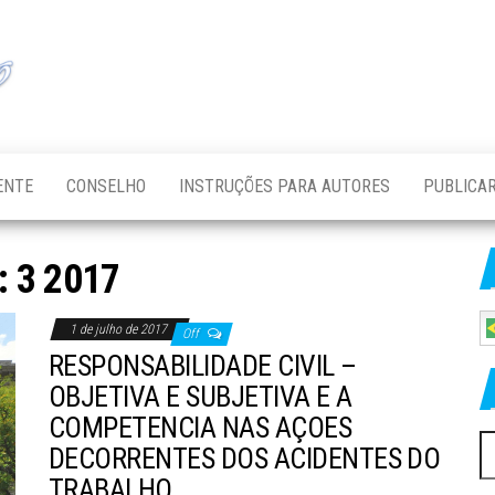
Scientia et
Scientia et
Ratio – ISSN
Ratio – ISSN
2525-8532 –
Revista
2525-8532 –
Científica
Revista
Multidisciplinar
Científica
ENTE
CONSELHO
INSTRUÇÕES PARA AUTORES
PUBLICAR
Multidisciplinar
:
3 2017
1 de julho de 2017
Off
RESPONSABILIDADE CIVIL –
OBJETIVA E SUBJETIVA E A
COMPETENCIA NAS AÇOES
P
DECORRENTES DOS ACIDENTES DO
po
TRABALHO