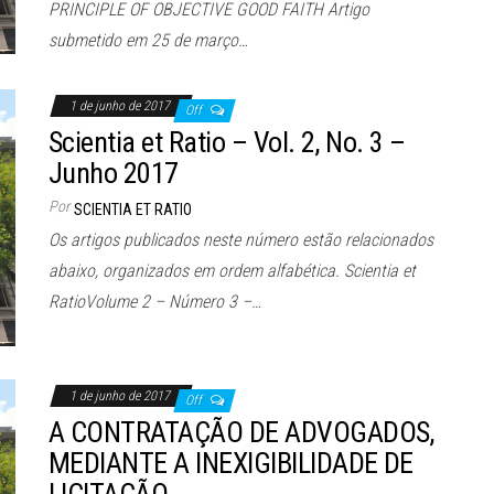
PRINCIPLE OF OBJECTIVE GOOD FAITH Artigo
submetido em 25 de março…
1 de junho de 2017
Off
Scientia et Ratio – Vol. 2, No. 3 –
Junho 2017
Por
SCIENTIA ET RATIO
Os artigos publicados neste número estão relacionados
abaixo, organizados em ordem alfabética. Scientia et
RatioVolume 2 – Número 3 –…
1 de junho de 2017
Off
A CONTRATAÇÃO DE ADVOGADOS,
MEDIANTE A INEXIGIBILIDADE DE
LICITAÇÃO