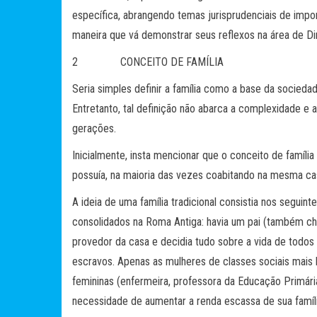
específica, abrangendo temas jurisprudenciais de impor
maneira que vá demonstrar seus reflexos na área de Dir
2 CONCEITO DE FAMÍLIA
Seria simples definir a família como a base da sociedade
Entretanto, tal definição não abarca a complexidade e a
gerações.
Inicialmente, insta mencionar que o conceito de famíli
possuía, na maioria das vezes coabitando na mesma c
A ideia de uma família tradicional consistia nos seguin
consolidados na Roma Antiga: havia um pai (também c
provedor da casa e decidia tudo sobre a vida de todos 
escravos. Apenas as mulheres de classes sociais mais
femininas (enfermeira, professora da Educação Primária
necessidade de aumentar a renda escassa de sua famíli