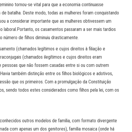
eminino tornou-se vital para que a economia continuasse
de batalha. Deste modo, todas as mulheres foram conquistando
sou a considerar importante que as mulheres obtivessem um
o laboral.Portanto, os casamentos passaram a ser mais tardios
e o número de filhos diminuiu drasticamente.
samento (chamados legítimos e cujos direitos à filiação e
traconjugais (chamados ilegítimos e cujos direitos eram
tre pessoas que não fossem casadas entre si ou com outrem
 Havia também distinção entre os filhos biológicos e adotivos,
ucessão que os primeiros. Com a promulgação da Constituição
hos, sendo todos estes considerados como filhos pela lei, com os
onhecidos outros modelos de família, com formato divergente
ormada com apenas um dos genitores), família mosaica (onde há