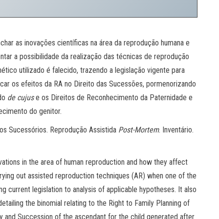
nchar as inovações científicas na área da reprodução humana e
tar a possibilidade da realização das técnicas de reprodução
tico utilizado é falecido, trazendo a legislação vigente para
icar os efeitos da RA no Direito das Sucessões, pormenorizando
 do
de cujus
e os Direitos de Reconhecimento da Paternidade e
ecimento do genitor.
itos Sucessórios. Reprodução Assistida
Post-Mortem
. Inventário.
vations in the area of human reproduction and how they affect
arrying out assisted reproduction techniques (AR) when one of the
g current legislation to analysis of applicable hypotheses. It also
etailing the binomial relating to the Right to Family Planning of
y and Succession of the ascendant for the child generated after