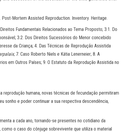
. Post-Mortem Assisted Reproduction. Inventory. Heritage.
s Direitos Fundamentais Relacionados ao Tema Proposto; 3.1. Do
ponsável; 3.2. Dos Direitos Sucessórios do Menor concebido
teresse da Criança; 4. Das Técnicas de Reprodução Assistida
arpalaix
; 7. Caso Roberto Niels e Kátia Lenerneier; 8. A
ios em Outros Países; 9. O Estatuto da Reprodução Assistida no
da reprodução humana, novas técnicas de fecundação permitiram
 seu sonho e poder continuar a sua respectiva descendência,
umenta a cada ano, tornando-se presentes no cotidiano da
, como o caso do cônjuge sobrevivente que utiliza o material