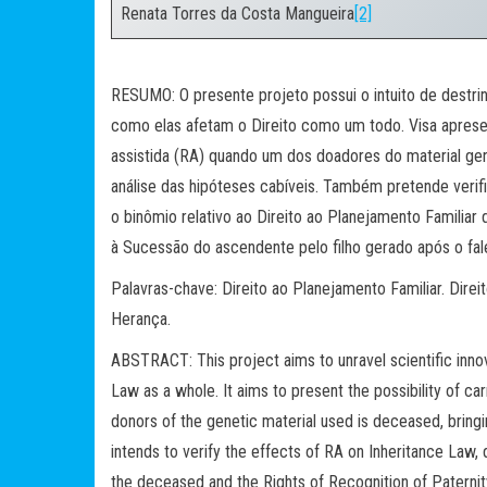
Renata Torres da Costa Mangueira
[2]
.
RESUMO: O presente projeto possui o intuito de destri
como elas afetam o Direito como um todo. Visa apresen
assistida (RA) quando um dos doadores do material gené
análise das hipóteses cabíveis. Também pretende verif
o binômio relativo ao Direito ao Planejamento Familiar
à Sucessão do ascendente pelo filho gerado após o fal
Palavras-chave: Direito ao Planejamento Familiar. Dire
Herança.
ABSTRACT: This project aims to unravel scientific inno
Law as a whole. It aims to present the possibility of c
donors of the genetic material used is deceased, bringin
intends to verify the effects of RA on Inheritance Law, d
the deceased and the Rights of Recognition of Paternit