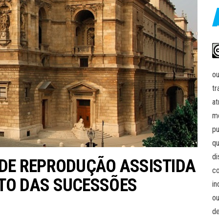
ou
tr
at
me
pu
qu
di
 DE REPRODUÇÃO ASSISTIDA
co
ITO DAS SUCESSÕES
in
ou
de