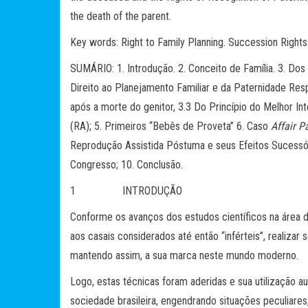
the death of the parent.
Key words: Right to Family Planning. Succession Rights
SUMÁRIO: 1. Introdução. 2. Conceito de Família. 3. Do
Direito ao Planejamento Familiar e da Paternidade Res
após a morte do genitor, 3.3 Do Princípio do Melhor In
(RA); 5. Primeiros “Bebês de Proveta” 6. Caso
Affair P
Reprodução Assistida Póstuma e seus Efeitos Sucessór
Congresso; 10. Conclusão.
1 INTRODUÇÃO
Conforme os avanços dos estudos científicos na área 
aos casais considerados até então “inférteis”, realizar
mantendo assim, a sua marca neste mundo moderno.
Logo, estas técnicas foram aderidas e sua utilização a
sociedade brasileira, engendrando situações peculiares