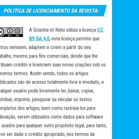
POLÍTICA DE LICENCIAMENTO DA REVISTA:
A Scientia et Ratio utiliza a licença
CC
BY-SA 4.0
, esta licença permite que
tros remixem, adaptem e criem a partir do seu
abalho, mesmo para fins comerciais, desde que lhe
ribuam crédito e licenciem suas novas criações sob os
smos termos. Assim sendo, todos os artigos
blicados são de acesso totalmente livre e imediato, e
alquer usuário pode livremente ler, baixar, copiar,
stribuir, imprimir, pesquisar ou vincular os textos
mpletos dos artigos; bem como rastreia-los para
dexação, serem utilizados como dados para software
 usados para qualquer outro propósito legal, para tanto,
ve ser dado o crédito apropriado, nos termos da