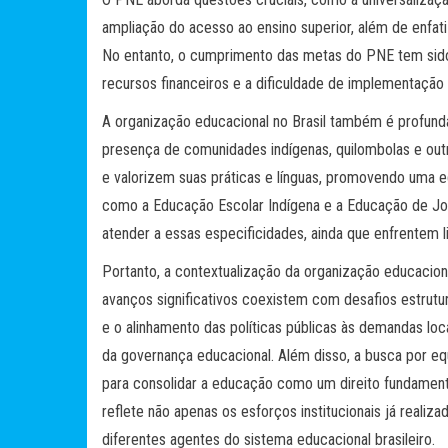
ampliação do acesso ao ensino superior, além de enfat
No entanto, o cumprimento das metas do PNE tem sido d
recursos financeiros e a dificuldade de implementaçã
A organização educacional no Brasil também é profundam
presença de comunidades indígenas, quilombolas e outra
e valorizem suas práticas e línguas, promovendo uma ed
como a Educação Escolar Indígena e a Educação de Jov
atender a essas especificidades, ainda que enfrentem l
Portanto, a contextualização da organização educacion
avanços significativos coexistem com desafios estrut
e o alinhamento das políticas públicas às demandas l
da governança educacional. Além disso, a busca por equ
para consolidar a educação como um direito fundament
reflete não apenas os esforços institucionais já reali
diferentes agentes do sistema educacional brasileiro.