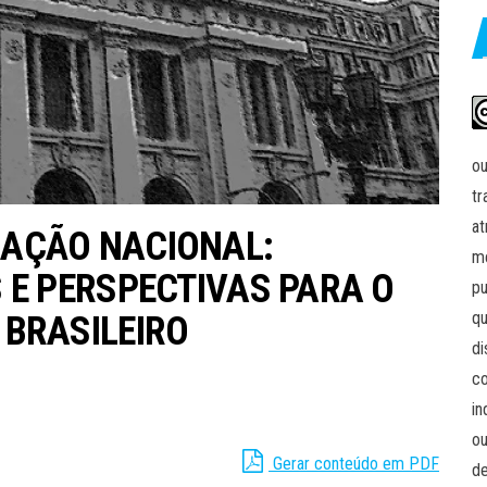
ou
tr
at
AÇÃO NACIONAL:
me
 E PERSPECTIVAS PARA O
pu
qu
 BRASILEIRO
di
co
in
ou
Gerar conteúdo em PDF
de