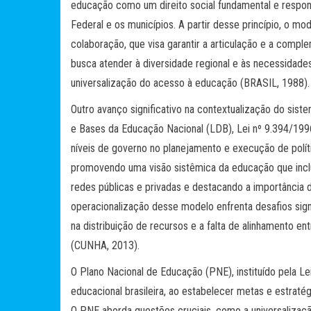
educação como um direito social fundamental e responsa
Federal e os municípios. A partir desse princípio, o m
colaboração, que visa garantir a articulação e a compl
busca atender à diversidade regional e às necessidad
universalização do acesso à educação (BRASIL, 1988).
Outro avanço significativo na contextualização do siste
e Bases da Educação Nacional (LDB), Lei nº 9.394/1996
níveis de governo no planejamento e execução de polít
promovendo uma visão sistêmica da educação que inclui
redes públicas e privadas e destacando a importância 
operacionalização desse modelo enfrenta desafios sign
na distribuição de recursos e a falta de alinhamento en
(CUNHA, 2013).
O Plano Nacional de Educação (PNE), instituído pela Le
educacional brasileira, ao estabelecer metas e estraté
O PNE aborda questões cruciais, como a universalizaçã