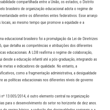
bilidade compartilhada entre a União, os estados, o Distrito
odelo brasileiro de organização educacional adota o regime de
ementaridade entre os diferentes entes federativos. Esse arranjo
es locais, ao mesmo tempo que promove a equidade e a
ma educacional brasileiro foi a promulgação da Lei de Diretrizes
, que detalha as competências e atribuições dos diferentes
icas educacionais. A LDB reafirma o regime de colaboração,
 desde a educação infantil até a pós-graduação, integrando as
de metas e indicadores de qualidade. No entanto, a
ificativos, como a fragmentação administrativa, a desigualdade
tre as políticas educacionais nos diferentes níveis de governo
i nº 13.005/2014, é outro elemento central na organização
gias para o desenvolvimento do setor no horizonte de dez anos.
o do ensino básico, a redução das desigualdades regionais e a