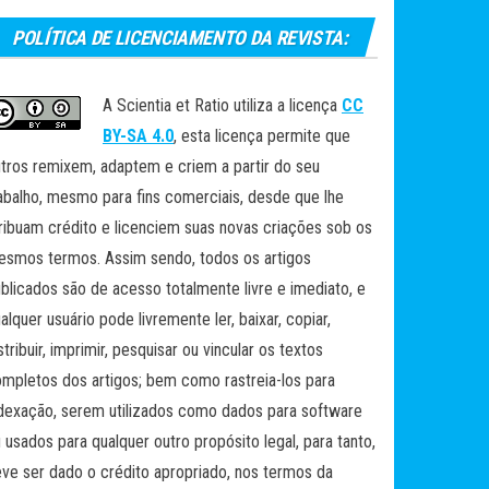
POLÍTICA DE LICENCIAMENTO DA REVISTA:
A Scientia et Ratio utiliza a licença
CC
BY-SA 4.0
, esta licença permite que
tros remixem, adaptem e criem a partir do seu
abalho, mesmo para fins comerciais, desde que lhe
ribuam crédito e licenciem suas novas criações sob os
smos termos. Assim sendo, todos os artigos
blicados são de acesso totalmente livre e imediato, e
alquer usuário pode livremente ler, baixar, copiar,
stribuir, imprimir, pesquisar ou vincular os textos
mpletos dos artigos; bem como rastreia-los para
dexação, serem utilizados como dados para software
 usados para qualquer outro propósito legal, para tanto,
ve ser dado o crédito apropriado, nos termos da