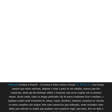
Webmail
Scientia et Ratio® - A Scientia et Ratio utiliza a licença
CC BY-SA 4.0
, esta licença
permite que outros remixem, adaptem e criem a partir do seu trabalho, mesmo para fins
comerciais, desde que lhe atribuam crédito e licenciem suas novas criações sob os mesmos
termos. Assim sendo, todos os artigos publicados são de acesso totalmente livre e imediato, e
qualquer usuário pode livremente ler, baixar, copiar, distribuir, imprimir, pesquisar ou vincular
os textos completos dos artigos; bem como rastreia-los para indexação, serem utilizados como
dados para software ou usados para qualquer outro propósito legal, para tanto, deve ser dado o