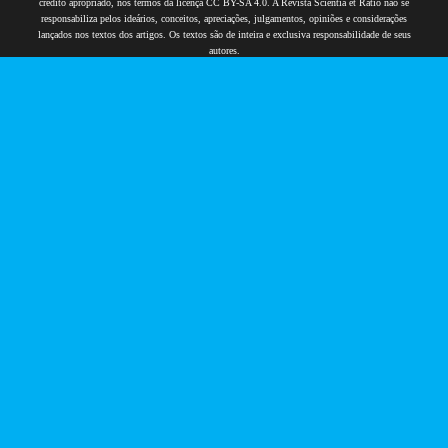
crédito apropriado, nos termos da licença CC BY-SA 4.0. A Revista Scientia et Ratio não se
responsabiliza pelos ideários, conceitos, apreciações, julgamentos, opiniões e considerações
lançados nos textos dos artigos. Os textos são de inteira e exclusiva responsabilidade de seus
autores.