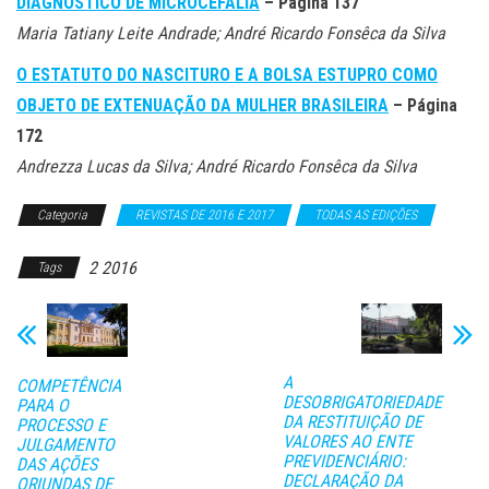
DIAGNÓSTICO DE MICROCEFALIA
– Página 137
Maria Tatiany Leite Andrade; André Ricardo Fonsêca da Silva
O ESTATUTO DO NASCITURO E A BOLSA ESTUPRO COMO
OBJETO DE EXTENUAÇÃO DA MULHER BRASILEIRA
– Página
172
Andrezza Lucas da Silva; André Ricardo Fonsêca da Silva
Categoria
REVISTAS DE 2016 E 2017
TODAS AS EDIÇÕES
2 2016
Tags
A
COMPETÊNCIA
DESOBRIGATORIEDADE
PARA O
DA RESTITUIÇÃO DE
PROCESSO E
VALORES AO ENTE
JULGAMENTO
PREVIDENCIÁRIO:
DAS AÇÕES
DECLARAÇÃO DA
ORIUNDAS DE