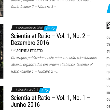
RatioVolume 2 – Número 3 –…
1 de dezembro de 2016
Off
Scientia et Ratio – Vol. 1, No. 2 –
ou
Dezembro 2016
tr
Por
SCIENTIA ET RATIO
at
Os artigos publicados neste número estão relacionados
me
abaixo, organizados em ordem alfabética. Scientia et
pu
RatioVolume 1 – Número 2 –…
qu
di
co
1 de junho de 2016
0
in
Scientia et Ratio – Vol. 1, No. 1 –
ou
Junho 2016
de