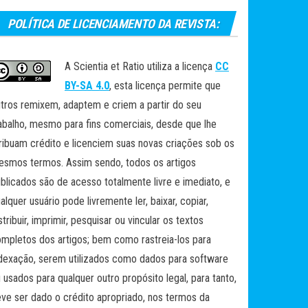
POLÍTICA DE LICENCIAMENTO DA REVISTA:
A Scientia et Ratio utiliza a licença
CC
BY-SA 4.0
, esta licença permite que
tros remixem, adaptem e criem a partir do seu
abalho, mesmo para fins comerciais, desde que lhe
ribuam crédito e licenciem suas novas criações sob os
smos termos. Assim sendo, todos os artigos
blicados são de acesso totalmente livre e imediato, e
alquer usuário pode livremente ler, baixar, copiar,
stribuir, imprimir, pesquisar ou vincular os textos
mpletos dos artigos; bem como rastreia-los para
dexação, serem utilizados como dados para software
 usados para qualquer outro propósito legal, para tanto,
ve ser dado o crédito apropriado, nos termos da