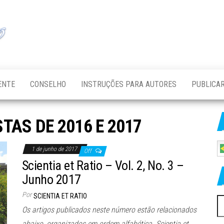
Scientia et
Scientia et
Ratio – ISSN
Ratio – ISSN
2525-8532 –
Revista
2525-8532 –
Científica
Revista
Multidisciplinar
Científica
ENTE
CONSELHO
INSTRUÇÕES PARA AUTORES
PUBLICAR
Multidisciplinar
STAS DE 2016 E 2017
1 de junho de 2017
Off
Scientia et Ratio – Vol. 2, No. 3 –
Junho 2017
Por
SCIENTIA ET RATIO
P
Os artigos publicados neste número estão relacionados
po
abaixo, organizados em ordem alfabética. Scientia et