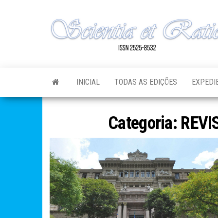
Skip
to
the
content
INICIAL
TODAS AS EDIÇÕES
EXPEDI
Categoria:
REVI