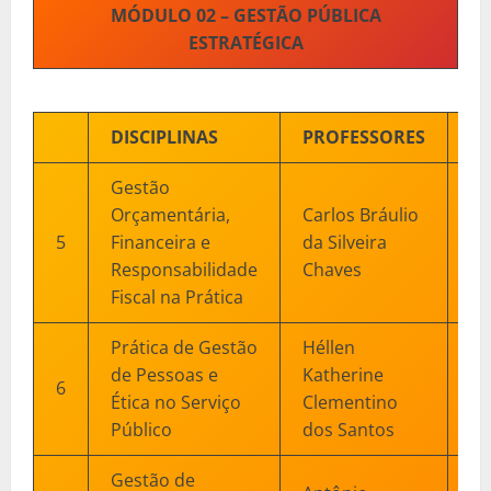
MÓDULO 02 – GESTÃO PÚBLICA
ESTRATÉGICA
DISCIPLINAS
PROFESSORES
D
Gestão
Orçamentária,
Carlos Bráulio
11
5
Financeira e
da Silveira
25
Responsabilidade
Chaves
Fiscal na Prática
Prática de Gestão
Héllen
de Pessoas e
Katherine
16
6
Ética no Serviço
Clementino
30
Público
dos Santos
Gestão de