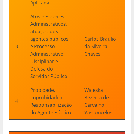
Aplicada
Atos e Poderes
Administrativos,
atuação dos
agentes públicos
Carlos Braulio
0
3
e Processo
da Silveira
2
Administrativo
Chaves
Disciplinar e
Defesa do
Servidor Público
Probidade,
Waleska
1
Improbidade e
Bezerra de
4
2
Responsabilização
Carvalho
_
do Agente Público
Vasconcelos