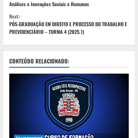
o
Análises e Inovações Sociais e Humanas
Next:
n
PÓS-GRADUAÇÃO EM DIREITO E PROCESSO DO TRABALHO E
t
PREVIDENCIÁRIO – TURMA 4 (2025.1)
i
n
CONTEÚDO RELACIONADO:
u
e
R
e
a
d
Uncategorized