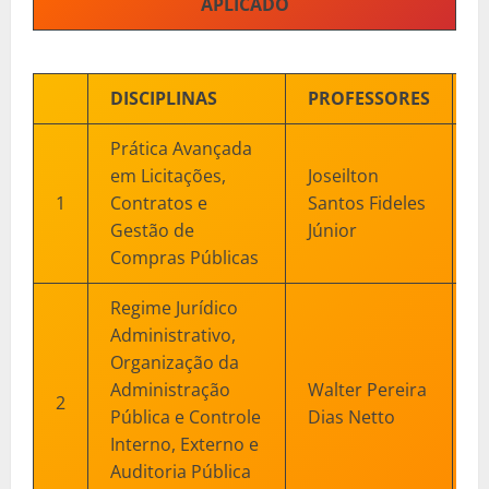
APLICADO
DISCIPLINAS
PROFESSORES
D
Prática Avançada
em Licitações,
Joseilton
2
1
Contratos e
Santos Fideles
0
Gestão de
Júnior
2
Compras Públicas
Regime Jurídico
Administrativo,
Organização da
Administração
Walter Pereira
1
2
Pública e Controle
Dias Netto
2
Interno, Externo e
Auditoria Pública