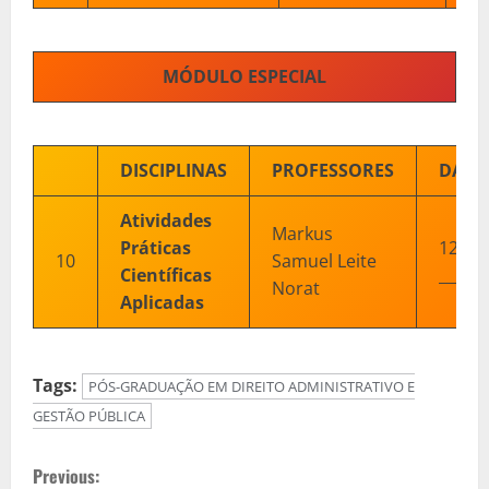
MÓDULO ESPECIAL
DISCIPLINAS
PROFESSORES
DATA
Atividades
Markus
Práticas
12 de
10
Samuel Leite
Científicas
______
Norat
Aplicadas
Tags:
PÓS-GRADUAÇÃO EM DIREITO ADMINISTRATIVO E
GESTÃO PÚBLICA
C
Previous: