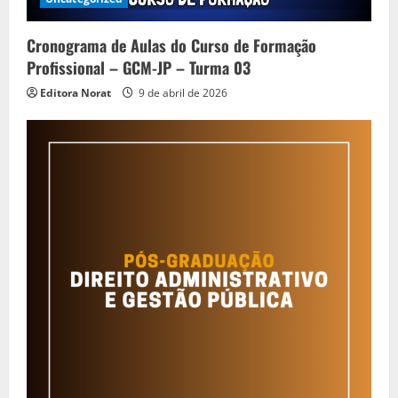
i
Cronograma de Aulas do Curso de Formação
n
Profissional – GCM-JP – Turma 03
Editora Norat
9 de abril de 2026
g