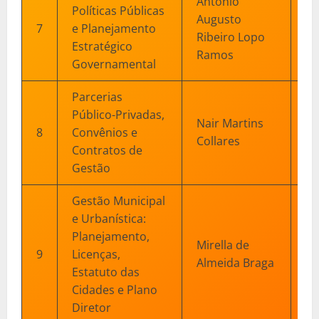
Antônio
Políticas Públicas
Augusto
13
7
e Planejamento
Ribeiro Lopo
04
Estratégico
Ramos
Governamental
Parcerias
Público-Privadas,
Nair Martins
18
8
Convênios e
Collares
01
Contratos de
Gestão
Gestão Municipal
e Urbanística:
Planejamento,
15
Mirella de
9
Licenças,
29
Almeida Braga
Estatuto das
__
Cidades e Plano
Diretor