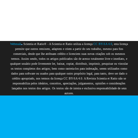
Webmail
Scientia et Ratio® - A Scientia et Ratio utiliza a licença
CC BY-SA 4.0
, esta licença
permite que outros remixem, adaptem e criem a partir do seu trabalho, mesmo para fins
comerciais, desde que lhe atribuam crédito e licenciem suas novas criações sob os mesmos
termos. Assim sendo, todos os artigos publicados são de acesso totalmente livre e imediato, e
qualquer usuário pode livremente ler, baixar, copiar, distribuir, imprimir, pesquisar ou vincular
os textos completos dos artigos; bem como rastreia-los para indexação, serem utilizados como
dados para software ou usados para qualquer outro propósito legal, para tanto, deve ser dado o
crédito apropriado, nos termos da licença CC BY-SA 4.0. A Revista Scientia et Ratio não se
responsabiliza pelos ideários, conceitos, apreciações, julgamentos, opiniões e considerações
lançados nos textos dos artigos. Os textos são de inteira e exclusiva responsabilidade de seus
autores.