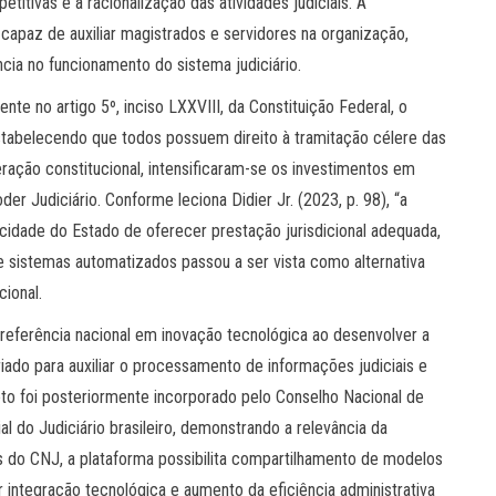
titivas e à racionalização das atividades judiciais. A
o capaz de auxiliar magistrados e servidores na organização,
cia no funcionamento do sistema judiciário.
te no artigo 5º, inciso LXXVIII, da Constituição Federal, o
stabelecendo que todos possuem direito à tramitação célere das
teração constitucional, intensificaram-se os investimentos em
r Judiciário. Conforme leciona Didier Jr. (2023, p. 98), “a
idade do Estado de oferecer prestação jurisdicional adequada,
de sistemas automatizados passou a ser vista como alternativa
cional.
 referência nacional em inovação tecnológica ao desenvolver a
criado para auxiliar o processamento de informações judiciais e
jeto foi posteriormente incorporado pelo Conselho Nacional de
ial do Judiciário brasileiro, demonstrando a relevância da
s do CNJ, a plataforma possibilita compartilhamento de modelos
ior integração tecnológica e aumento da eficiência administrativa