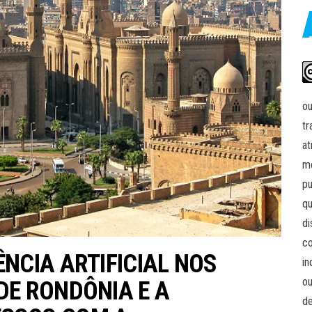
ou
tr
at
me
pu
qu
di
co
ÊNCIA ARTIFICIAL NOS
in
ou
DE RONDÔNIA E A
de