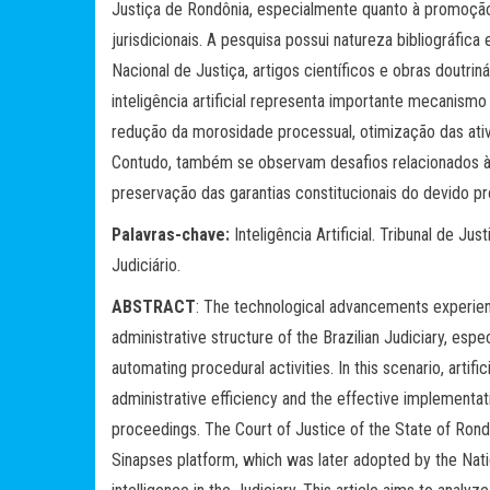
Justiça de Rondônia, especialmente quanto à promoção
jurisdicionais. A pesquisa possui natureza bibliográfica
Nacional de Justiça, artigos científicos e obras doutrin
inteligência artificial representa importante mecanismo 
redução da morosidade processual, otimização das ativi
Contudo, também se observam desafios relacionados à t
preservação das garantias constitucionais do devido pr
Palavras-chave:
Inteligência Artificial. Tribunal de J
Judiciário.
ABSTRACT
: The technological advancements experie
administrative structure of the Brazilian Judiciary, esp
automating procedural activities. In this scenario, artific
administrative efficiency and the effective implementati
proceedings. The Court of Justice of the State of Rondôn
Sinapses platform, which was later adopted by the Nation