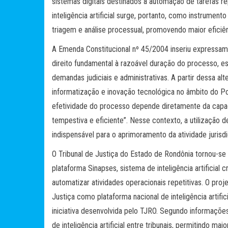
sistemas digitais destinados à automação de tarefas repe
inteligência artificial surge, portanto, como instrument
triagem e análise processual, promovendo maior eficiên
A Emenda Constitucional nº 45/2004 inseriu expressamen
direito fundamental à razoável duração do processo, e
demandas judiciais e administrativas. A partir dessa al
informatização e inovação tecnológica no âmbito do Pode
efetividade do processo depende diretamente da capac
tempestiva e eficiente”. Nesse contexto, a utilização 
indispensável para o aprimoramento da atividade jurisdi
O Tribunal de Justiça do Estado de Rondônia tornou-se
plataforma Sinapses, sistema de inteligência artificial 
automatizar atividades operacionais repetitivas. O pro
Justiça como plataforma nacional de inteligência artific
iniciativa desenvolvida pelo TJRO. Segundo informaçõe
de inteligência artificial entre tribunais, permitindo ma