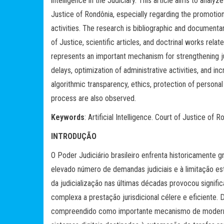
intelligence in the Judiciary. This article aims to analyze
Justice of Rondônia, especially regarding the promotion
activities. The research is bibliographic and documentary
of Justice, scientific articles, and doctrinal works relate
represents an important mechanism for strengthening jud
delays, optimization of administrative activities, and in
algorithmic transparency, ethics, protection of personal
process are also observed.
Keywords
: Artificial Intelligence. Court of Justice of
INTRODUÇÃO
O Poder Judiciário brasileiro enfrenta historicamente 
elevado número de demandas judiciais e à limitação est
da judicialização nas últimas décadas provocou signif
complexa a prestação jurisdicional célere e eficiente.
compreendido como importante mecanismo de moderni