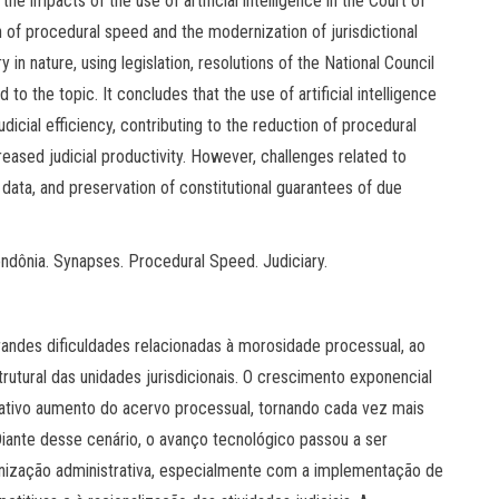
 the impacts of the use of artificial intelligence in the Court of
 of procedural speed and the modernization of jurisdictional
 in nature, using legislation, resolutions of the National Council
d to the topic. It concludes that the use of artificial intelligence
icial efficiency, contributing to the reduction of procedural
creased judicial productivity. However, challenges related to
 data, and preservation of constitutional guarantees of due
 Rondônia. Synapses. Procedural Speed. Judiciary.
grandes dificuldades relacionadas à morosidade processual, ao
rutural das unidades jurisdicionais. O crescimento exponencial
icativo aumento do acervo processual, tornando cada vez mais
 Diante desse cenário, o avanço tecnológico passou a ser
zação administrativa, especialmente com a implementação de