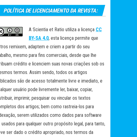
POLÍTICA DE LICENCIAMENTO DA REVISTA:
A Scientia et Ratio utiliza a licença
CC
BY-SA 4.0
, esta licença permite que
tros remixem, adaptem e criem a partir do seu
abalho, mesmo para fins comerciais, desde que lhe
ribuam crédito e licenciem suas novas criações sob os
smos termos. Assim sendo, todos os artigos
blicados são de acesso totalmente livre e imediato, e
alquer usuário pode livremente ler, baixar, copiar,
stribuir, imprimir, pesquisar ou vincular os textos
mpletos dos artigos; bem como rastreia-los para
dexação, serem utilizados como dados para software
 usados para qualquer outro propósito legal, para tanto,
ve ser dado o crédito apropriado, nos termos da