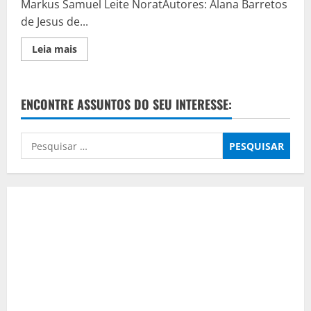
Markus Samuel Leite NoratAutores: Alana Barretos
de Jesus de...
Read
Leia mais
more
about
Análises
e
Inovações
ENCONTRE ASSUNTOS DO SEU INTERESSE:
Sociais
e
Humanas
Pesquisar
por: