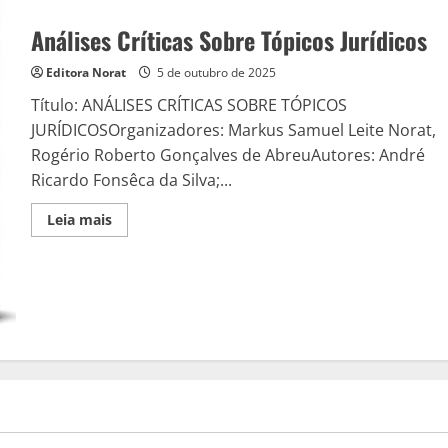
Análises Críticas Sobre Tópicos Jurídicos
Editora Norat
5 de outubro de 2025
Título: ANÁLISES CRÍTICAS SOBRE TÓPICOS
JURÍDICOSOrganizadores: Markus Samuel Leite Norat,
Rogério Roberto Gonçalves de AbreuAutores: André
Ricardo Fonsêca da Silva;...
Read
Leia mais
more
about
Análises
Críticas
Sobre
Tópicos
Jurídicos