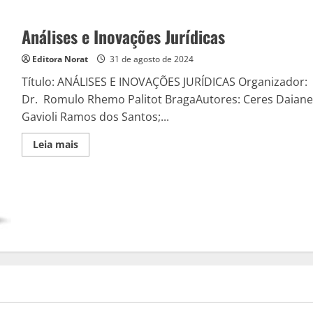
Análises e Inovações Jurídicas
Editora Norat
31 de agosto de 2024
Título: ANÁLISES E INOVAÇÕES JURÍDICAS Organizador:
Dr. Romulo Rhemo Palitot BragaAutores: Ceres Daiane
Gavioli Ramos dos Santos;...
Read
Leia mais
more
about
Análises
e
Inovações
Jurídicas