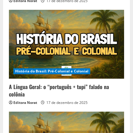
Editora Norat
17 de dezembro de 2025
n
g
História do Brasil: Pré-Colonial e Colonial
A Língua Geral: o “português + tupi” falado na
colônia
Editora Norat
17 de dezembro de 2025