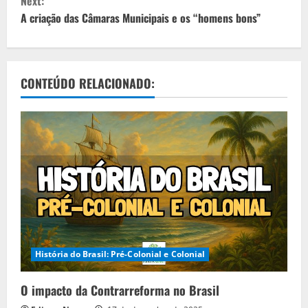
Next:
n
A criação das Câmaras Municipais e os “homens bons”
t
i
CONTEÚDO RELACIONADO:
n
u
e
R
e
a
História do Brasil: Pré-Colonial e Colonial
d
O impacto da Contrarreforma no Brasil
i