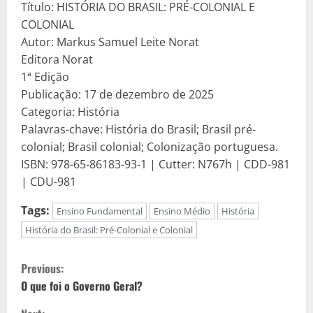
Título: HISTÓRIA DO BRASIL: PRÉ-COLONIAL E
COLONIAL
Autor: Markus Samuel Leite Norat
Editora Norat
1ª Edição
Publicação: 17 de dezembro de 2025
Categoria: História
Palavras-chave: História do Brasil; Brasil pré-
colonial; Brasil colonial; Colonização portuguesa.
ISBN: 978-65-86183-93-1 | Cutter: N767h | CDD-981
| CDU-981
Tags:
Ensino Fundamental
Ensino Médio
História
História do Brasil: Pré-Colonial e Colonial
C
Previous:
o
O que foi o Governo Geral?