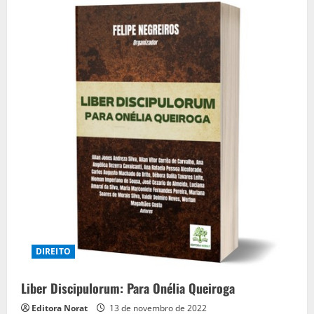
inventor:
A
Obra
e
a
Vida
de
Franz
Eduard
von
Liszt
DIREITO
Liber Discipulorum: Para Onélia Queiroga
Editora Norat
13 de novembro de 2022