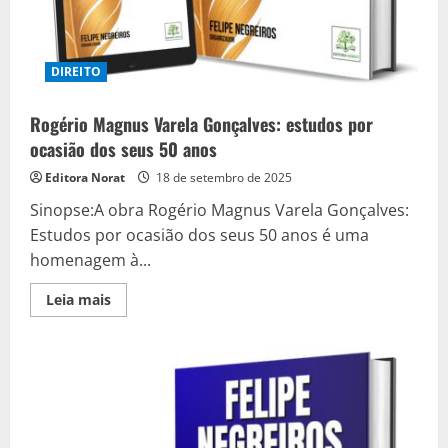
DIREITO
Rogério Magnus Varela Gonçalves: estudos por
ocasião dos seus 50 anos
Editora Norat
18 de setembro de 2025
Sinopse:A obra Rogério Magnus Varela Gonçalves:
Estudos por ocasião dos seus 50 anos é uma
homenagem à...
Read
Leia mais
more
about
Rogério
Magnus
Varela
Gonçalves:
estudos
por
ocasião
dos