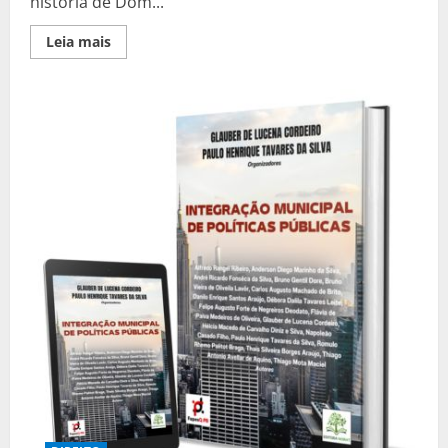
história de Dom...
Read
Leia mais
more
about
Sou
Pedro…,
O
Imperador
do
Brasil
(3ª
Edição
–
2024)