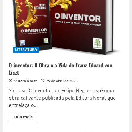
LITERATURA
O inventor: A Obra e a Vida de Franz Eduard von
Liszt
Editora Norat
25 de abril de 2023
Sinopse: O Inventor, de Felipe Negreiros, é uma
obra cativante publicada pela Editora Norat que
entrelaça o...
Read
Leia mais
more
about
O