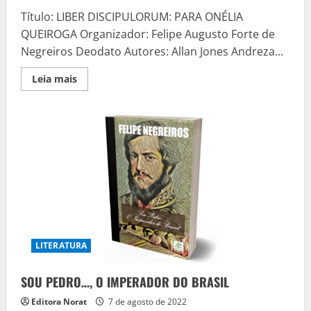
Título: LIBER DISCIPULORUM: PARA ONÉLIA
QUEIROGA Organizador: Felipe Augusto Forte de
Negreiros Deodato Autores: Allan Jones Andreza...
Read
Leia mais
more
about
Liber
Discipulorum:
Para
Onélia
Queiroga
LITERATURA
SOU PEDRO…, O IMPERADOR DO BRASIL
Editora Norat
7 de agosto de 2022