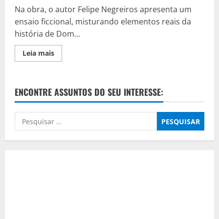
Na obra, o autor Felipe Negreiros apresenta um
ensaio ficcional, misturando elementos reais da
história de Dom...
Read
Leia mais
more
about
SOU
PEDRO…,
O
ENCONTRE ASSUNTOS DO SEU INTERESSE:
IMPERADOR
DO
BRASIL
Pesquisar
por: