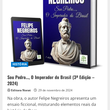
seus
50
anos
HISTÓRIA
Sou Pedro…, O Imperador do Brasil (3ª Edição –
2024)
Editora Norat
29 de novembro de 2024
Na obra, o autor Felipe Negreiros apresenta um
ensaio ficcional, misturando elementos reais da