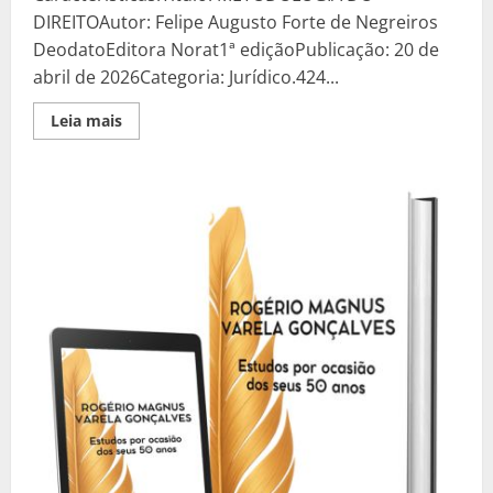
DIREITOAutor: Felipe Augusto Forte de Negreiros
DeodatoEditora Norat1ª ediçãoPublicação: 20 de
abril de 2026Categoria: Jurídico.424...
Read
Leia mais
more
about
Metodologia
do
Direito