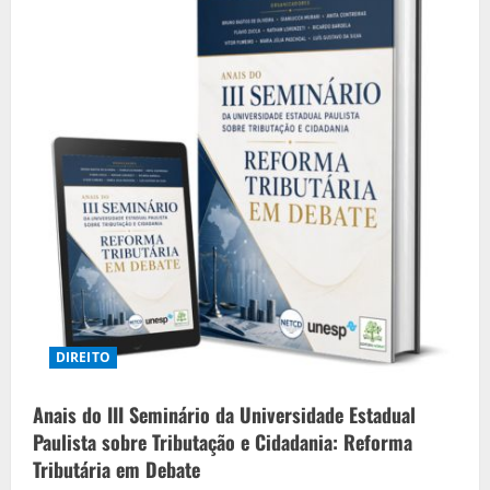
R
e
a
d
i
n
g
DIREITO
Anais do III Seminário da Universidade Estadual
Paulista sobre Tributação e Cidadania: Reforma
Tributária em Debate