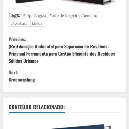
Tags:
Felipe Augusto Forte de Negreiros Deodato
Literatura
Livros
C
Previous:
o
(Re)Educação Ambiental para Separação de Resíduos:
Principal Ferramenta para Gestão Eficiente dos Resíduos
n
Sólidos Urbanos
t
Next:
Greenwashing
i
n
u
CONTEÚDO RELACIONADO:
e