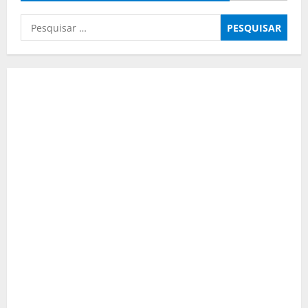
E
CRIMES
Pesquisar
CONTRA
A
por:
FÉ
PÚBLICA