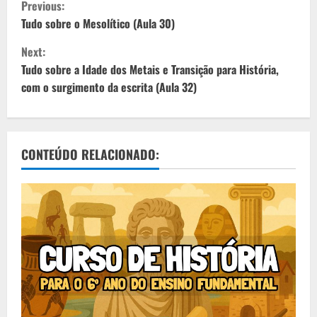
C
Previous:
o
Tudo sobre o Mesolítico (Aula 30)
Next:
n
Tudo sobre a Idade dos Metais e Transição para História,
t
com o surgimento da escrita (Aula 32)
i
n
CONTEÚDO RELACIONADO:
u
e
R
e
a