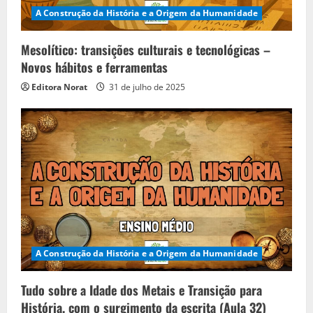
d
A Construção da História e a Origem da Humanidade
i
Mesolítico: transições culturais e tecnológicas –
n
Novos hábitos e ferramentas
Editora Norat
31 de julho de 2025
g
A Construção da História e a Origem da Humanidade
Tudo sobre a Idade dos Metais e Transição para
História, com o surgimento da escrita (Aula 32)