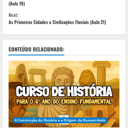
(Aula 19)
n
Next:
t
As Primeiras Cidades e Civilizações Fluviais (Aula 21)
i
n
CONTEÚDO RELACIONADO:
u
e
R
e
a
d
A Construção da História e a Origem da Humanidade