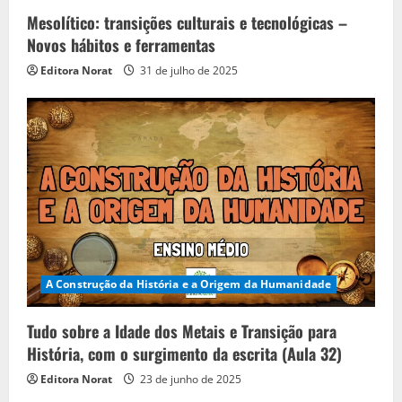
i
Mesolítico: transições culturais e tecnológicas –
n
Novos hábitos e ferramentas
Editora Norat
31 de julho de 2025
g
A Construção da História e a Origem da Humanidade
Tudo sobre a Idade dos Metais e Transição para
História, com o surgimento da escrita (Aula 32)
Editora Norat
23 de junho de 2025