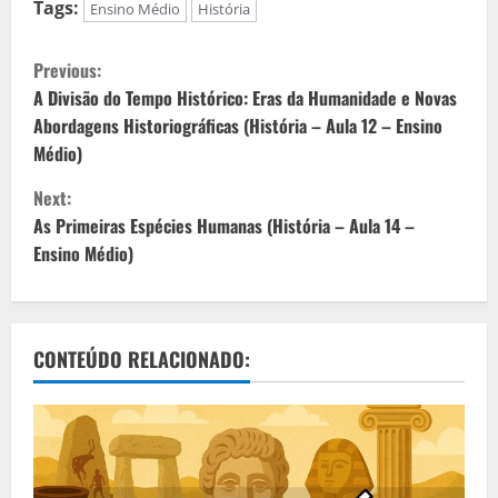
Tags:
Ensino Médio
História
C
Previous:
o
A Divisão do Tempo Histórico: Eras da Humanidade e Novas
Abordagens Historiográficas (História – Aula 12 – Ensino
n
Médio)
t
Next:
As Primeiras Espécies Humanas (História – Aula 14 –
i
Ensino Médio)
n
u
CONTEÚDO RELACIONADO:
e
R
e