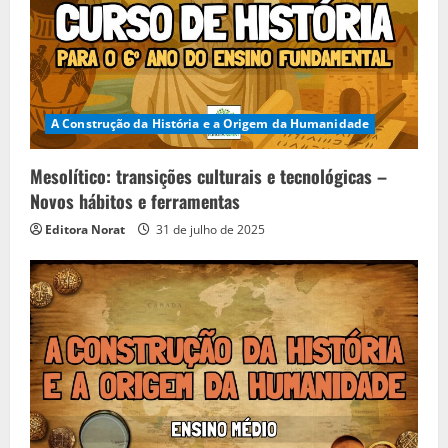
a
d
i
A Construção da História e a Origem da Humanidade
n
Mesolítico: transições culturais e tecnológicas –
g
Novos hábitos e ferramentas
Editora Norat
31 de julho de 2025