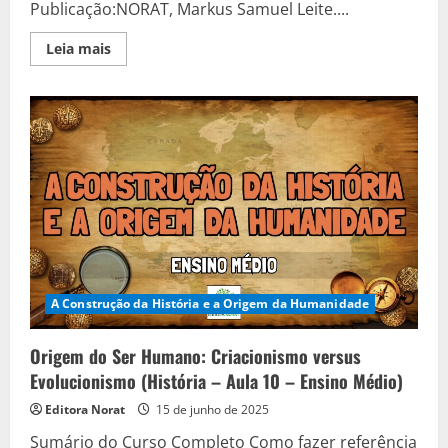
Publicação:NORAT, Markus Samuel Leite....
Read
Leia mais
more
about
Como
a
Humanidade
é
Estudada
(História
–
Aula
11
–
Ensino
Médio)
A Construção da História e a Origem da Humanidade
Origem do Ser Humano: Criacionismo versus
Evolucionismo (História – Aula 10 – Ensino Médio)
Editora Norat
15 de junho de 2025
Sumário do Curso Completo Como fazer referência