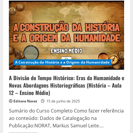
Evolução
Humana:
Da
Natureza
à
Cultura
(História
–
Aula
13
–
Ensino
Médio)
A Construção da História e a Origem da Humanidade
A Divisão do Tempo Histórico: Eras da Humanidade e
Novas Abordagens Historiográficas (História – Aula
12 – Ensino Médio)
Editora Norat
15 de junho de 2025
Sumário do Curso Completo Como fazer referência
ao conteúdo: Dados de Catalogação na
Publicação:NORAT, Markus Samuel Leite....