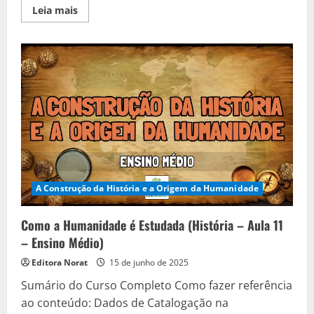
Read
Leia mais
more
about
A
Divisão
do
Tempo
Histórico:
Eras
da
Humanidade
e
Novas
Abordagens
Historiográficas
(História
–
Aula
12
A Construção da História e a Origem da Humanidade
–
Ensino
Médio)
Como a Humanidade é Estudada (História – Aula 11
– Ensino Médio)
Editora Norat
15 de junho de 2025
Sumário do Curso Completo Como fazer referência
ao conteúdo: Dados de Catalogação na