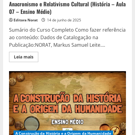
Anacronismo e Relativismo Cultural (História – Aula
07 – Ensino Médio)
Editora Norat
14 de junho de 2025
Sumário do Curso Completo Como fazer referência
ao conteúdo: Dados de Catalogação na
Publicação:NORAT, Markus Samuel Leite....
Read
Leia mais
more
about
Anacronismo
e
Relativismo
Cultural
(História
–
Aula
07
–
Ensino
Médio)
A Construção da História e a Origem da Humanidade