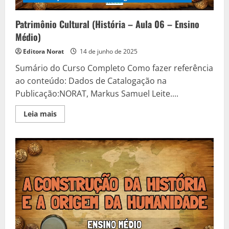
Patrimônio Cultural (História – Aula 06 – Ensino
Médio)
Editora Norat
14 de junho de 2025
Sumário do Curso Completo Como fazer referência
ao conteúdo: Dados de Catalogação na
Publicação:NORAT, Markus Samuel Leite....
Read
Leia mais
more
about
Patrimônio
Cultural
(História
–
Aula
06
–
Ensino
Médio)