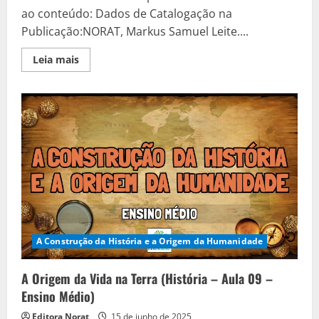
ao conteúdo: Dados de Catalogação na
Publicação:NORAT, Markus Samuel Leite....
Read
Leia mais
more
about
Origem
do
Ser
Humano:
Criacionismo
versus
Evolucionismo
(História
–
Aula
10
–
Ensino
Médio)
A Construção da História e a Origem da Humanidade
A Origem da Vida na Terra (História – Aula 09 –
Ensino Médio)
Editora Norat
15 de junho de 2025