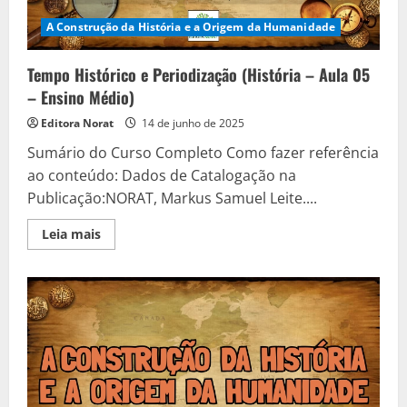
A Construção da História e a Origem da Humanidade
Tempo Histórico e Periodização (História – Aula 05
– Ensino Médio)
Editora Norat
14 de junho de 2025
Sumário do Curso Completo Como fazer referência
ao conteúdo: Dados de Catalogação na
Publicação:NORAT, Markus Samuel Leite....
Read
Leia mais
more
about
Tempo
Histórico
e
Periodização
(História
–
Aula
05
–
Ensino
Médio)