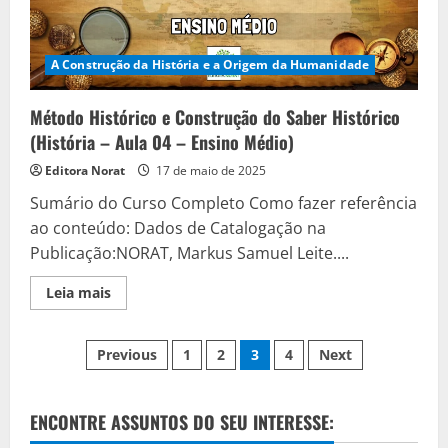
A Construção da História e a Origem da Humanidade
Método Histórico e Construção do Saber Histórico
(História – Aula 04 – Ensino Médio)
Editora Norat
17 de maio de 2025
Sumário do Curso Completo Como fazer referência
ao conteúdo: Dados de Catalogação na
Publicação:NORAT, Markus Samuel Leite....
Read
Leia mais
more
about
Método
Paginação
Histórico
Previous
1
2
3
4
Next
e
Construção
de
do
Saber
Histórico
ENCONTRE ASSUNTOS DO SEU INTERESSE:
posts
(História
–