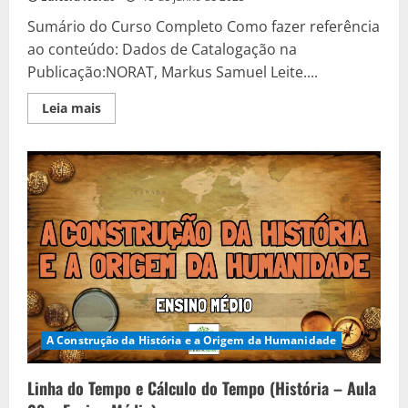
Sumário do Curso Completo Como fazer referência
ao conteúdo: Dados de Catalogação na
Publicação:NORAT, Markus Samuel Leite....
Read
Leia mais
more
about
A
Origem
da
Vida
na
Terra
(História
–
Aula
09
–
Ensino
Médio)
A Construção da História e a Origem da Humanidade
Linha do Tempo e Cálculo do Tempo (História – Aula