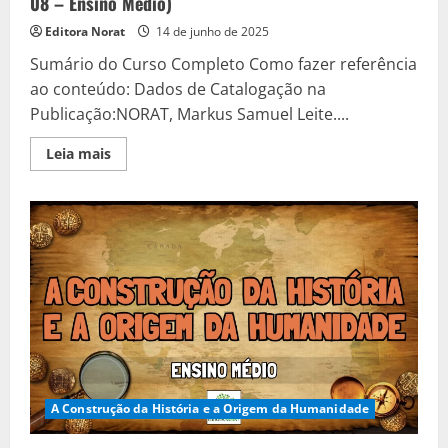
08 – Ensino Médio)
Editora Norat
14 de junho de 2025
Sumário do Curso Completo Como fazer referência
ao conteúdo: Dados de Catalogação na
Publicação:NORAT, Markus Samuel Leite....
Read
Leia mais
more
about
Linha
do
Tempo
e
Cálculo
do
Tempo
(História
–
Aula
08
–
Ensino
Médio)
A Construção da História e a Origem da Humanidade