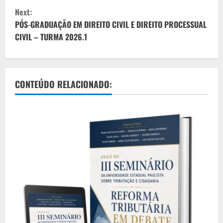
t
Next:
PÓS-GRADUAÇÃO EM DIREITO CIVIL E DIREITO PROCESSUAL
i
CIVIL – TURMA 2026.1
n
u
CONTEÚDO RELACIONADO:
e
R
e
a
d
i
n