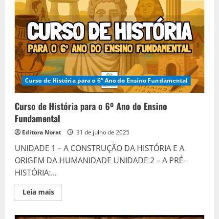
Colonial
e
Colonial
Curso de História para o 6º Ano do Ensino Fundamental
Curso de História para o 6º Ano do Ensino
Fundamental
Editora Norat
31 de julho de 2025
UNIDADE 1 – A CONSTRUÇÃO DA HISTÓRIA E A
ORIGEM DA HUMANIDADE UNIDADE 2 – A PRÉ-
HISTÓRIA:...
Read
Leia mais
more
about
Curso
de