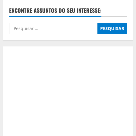
Construção
da
ENCONTRE ASSUNTOS DO SEU INTERESSE:
História
e
a
Origem
Pesquisar
da
Humanidade
por: