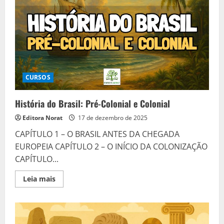
a
passo
didático
e
prático
CURSOS
História do Brasil: Pré-Colonial e Colonial
Editora Norat
17 de dezembro de 2025
CAPÍTULO 1 – O BRASIL ANTES DA CHEGADA
EUROPEIA CAPÍTULO 2 – O INÍCIO DA COLONIZAÇÃO
CAPÍTULO...
Read
Leia mais
more
about
História
do
Brasil:
Pré-