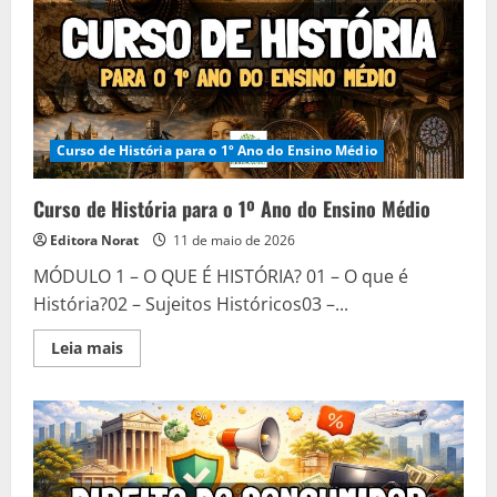
Curso de História para o 1º Ano do Ensino Médio
Curso de História para o 1º Ano do Ensino Médio
Editora Norat
11 de maio de 2026
MÓDULO 1 – O QUE É HISTÓRIA? 01 – O que é
História?02 – Sujeitos Históricos03 –...
Read
Leia mais
more
about
Curso
de
História
para
o
1º
Ano