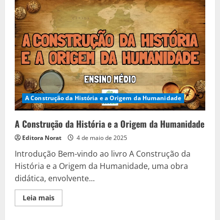
História
para
o
6º
Ano
do
Ensino
Fundamental
A Construção da História e a Origem da Humanidade
A Construção da História e a Origem da Humanidade
Editora Norat
4 de maio de 2025
Introdução Bem-vindo ao livro A Construção da
História e a Origem da Humanidade, uma obra
didática, envolvente...
Read
Leia mais
more
about
A