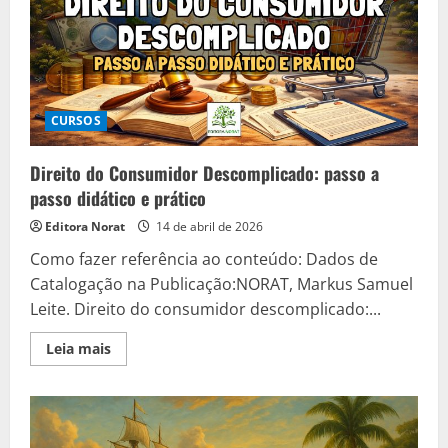
do
Ensino
Médio
CURSOS
Direito do Consumidor Descomplicado: passo a
passo didático e prático
Editora Norat
14 de abril de 2026
Como fazer referência ao conteúdo: Dados de
Catalogação na Publicação:NORAT, Markus Samuel
Leite. Direito do consumidor descomplicado:...
Read
Leia mais
more
about
Direito
do
Consumidor
Descomplicado:
passo